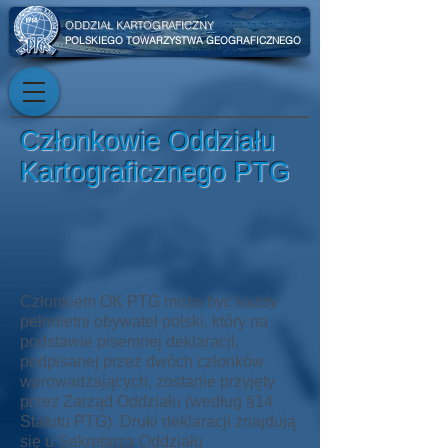
ODDZIAŁ KARTOGRAFICZNY
POLSKIEGO TOWARZYSTWA GEOGRAFICZNEGO
Członkowie Oddziału
Kartograficznego PTG
Członkiem OK PTG może być każdy
pełnoletni obywatel polski, który na
podstawie pisemnej deklaracji,
podpisanej przez dwóch członków
wprowadzających, zostanie przyjęty
przez Zarząd Oddziału (według §14
Statutu PTG). Druki deklaracji znajdują
się u Sekretarza Oddziału