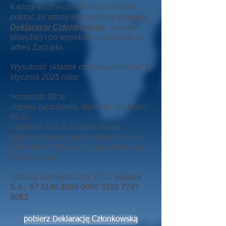
Kartograficznego. Można je również
pobrać ze strony internetowej (
pobierz
Deklarację Członkowską
- klawisz
powyżej) i po wypełnieniu odesłać na
adres Zarządu.
Wysokość składek członkowskich od 1
stycznia 2025 roku:
normalna: 90 zł
ulgowa (uczniowie, studenci, emeryci):
45 zł
rodzinna: 135 zł za dwie osoby
Wpłaty składek należy dokonywać u
Skarbnika Oddziału Kartograficznego
lub na konto:
Oddział Kartograficzny PTG,
mBank
S.A.
87 1140 2004 0000
3302 7707
8083
pobierz Deklarację Członkowską