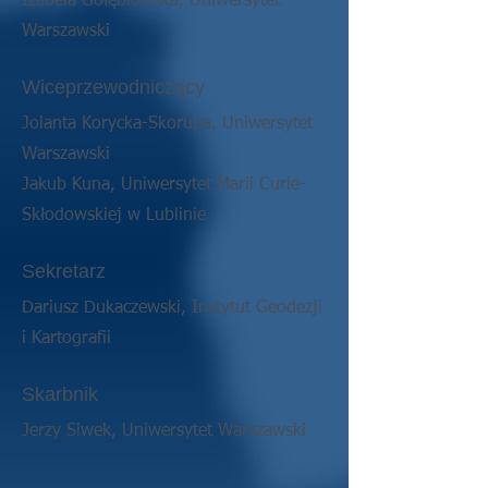
Izabela Gołębiowska, Uniwersytet
Warszawski
Wiceprzewodniczący
Jolanta Korycka-Skorupa, Uniwersytet
Warszawski
Jakub Kuna, Uniwersytet Marii Curie-
Skłodowskiej w Lublinie
Sekretarz
Dariusz Dukaczewski, Instytut Geodezji
i Kartografii
Skarbnik
Jerzy Siwek, Uniwersytet Warszawski