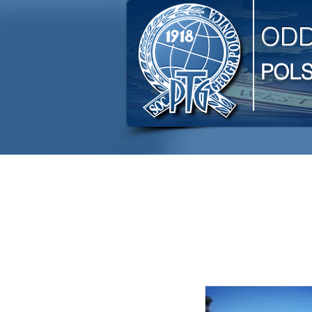
ODD
POL