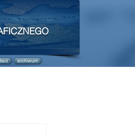
AFICZNEGO
darz
archiwum