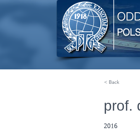
ODD
POL
< Back
prof.
2016