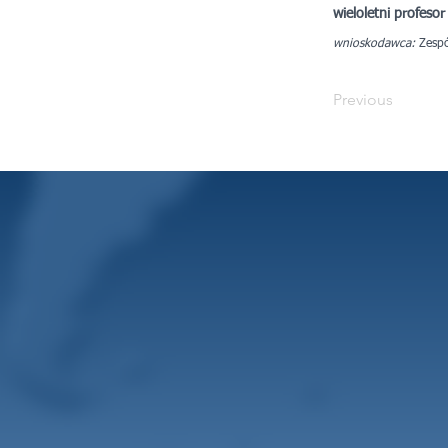
wieloletni profesor
wnioskodawca:
Zespół
Previous