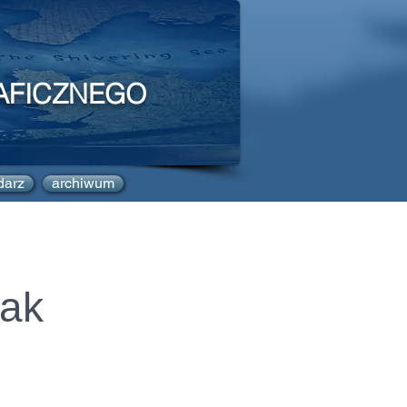
AFICZNEGO
darz
archiwum
zak