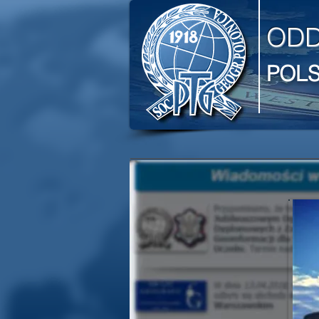
ODD
POL