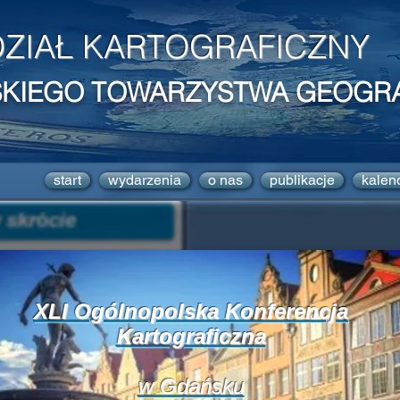
ZIAŁ KARTOGRAFICZNY
SKIEGO TOWARZYSTWA GEOGR
start
wydarzenia
o nas
publikacje
kalen
XLI Ogólnopolska Konferencja
Kartograficzna
w Gdańsku