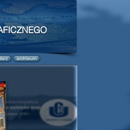
AFICZNEGO
darz
archiwum