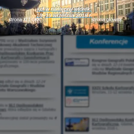
już w następny wtorek:
18
–
19 września 2018 r.
strona XLI OKK
strona główna