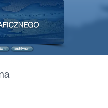
AFICZNEGO
darz
archiwum
 na