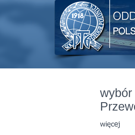
ODD
POL
wybór 
Przew
więcej