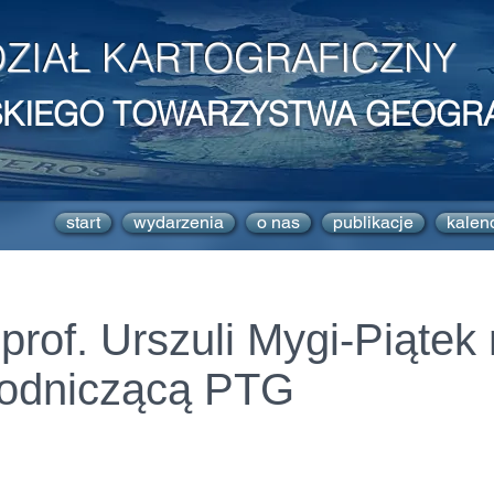
ZIAŁ KARTOGRAFICZNY
SKIEGO TOWARZYSTWA GEOGR
start
wydarzenia
o nas
publikacje
kalen
prof. Urszuli Mygi-Piątek
odniczącą PTG