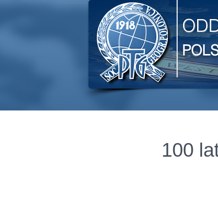
ODD
POL
100 la