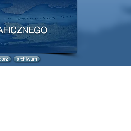
AFICZNEGO
darz
archiwum