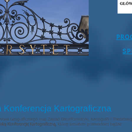
PRO
S
a Konferencja Kartograficzna
ystwa Geograficznego oraz Zakład Geoinformatyki, Kartografii i Teledetek
ską Konferencję Kartograficzną
, której tematem przewodnim będzie