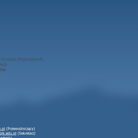
i Studiów Regionalnych,
kcji
zna
.pl
(Przewodniczący)
gik.edu.pl
(Sekretarz)