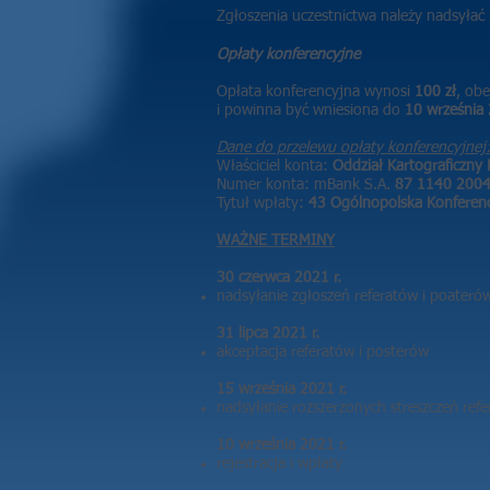
Zgłoszenia uczestnictwa należy nadsyłać
Opłaty konferencyjne
Opłata konferencyjna wynosi
100 zł
, ob
i powinna być wniesiona do
10 września
Dane do przelewu opłaty konferencyjnej
Właściciel konta:
Oddział Kartograficzny
Numer konta: mBank S.A.
87 1140 2004
Tytuł wpłaty:
43 Ogólnopolska Konferenc
WAŻNE TERMINY
30 czerwca 2021 r.
nadsyłanie zgłoszeń referatów i poaterów
31 lipca 2021 r.
akceptacja referatów i posterów
15 września 2021 r.
nadsyłanie rozszerzonych streszczeń re
10 września 2021 r.
rejestracja i wpłaty