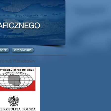
AFICZNEGO
darz
archiwum
tronat Honorowy