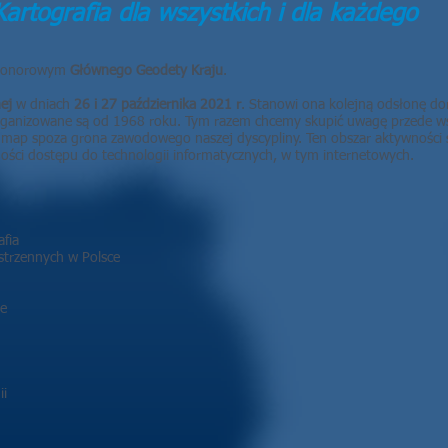
Kartografia dla wszystkich i dla każdego
m honorowym
Głównego Geodety Kraju
.
ej
w dniach
26 i 27 października 2021 r
. Stanowi ona kolejną odsłonę d
ganizowane są od 1968 roku. Tym razem chcemy skupić uwagę przede wsz
ów map spoza grona zawodowego naszej dyscypliny. Ten obszar aktywności 
ności dostępu do technologii informatycznych, w tym internetowych.
afia
estrzennych w Polsce
ne
ii