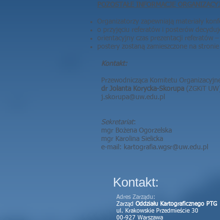
POZOSTAŁE INFORMACJE ORGANIZACY
Organizatorzy zapewniają materiały konf
o przyjęciu referatów i posterów decydu
orientacyjny czas prezentacji referatów 
postery zostaną zamieszczone na stronie 
Kontakt:
Przewodnicząca Komitetu Organizacyjn
dr Jolanta Korycka-Skorupa
(ZGKiT UW
j.skorupa@uw.edu.pl
Sekretariat
:
mgr Bożena Ogorzelska
mgr Karolina Sielicka
e-mail:
kartografia.wgsr@uw.edu.pl
Kontakt:
Adres Zarządu:
Zarząd
Oddziału Kartograficznego PTG
ul. Krakowskie Przedmieście 30
00-927 Warszawa