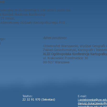
JNE
erencyjne ze streszczeniami referatów i posterów
je Komitet Naukowy Konferencji
– 15 minut.
internetowej Oddziały Kartograficznego PTG .​
Adres pocztowy
:
ego:
)
Uniwersytet Warszawski, Wydział Geografii 
Zakład Geoinformatyki, Kartografii i Teledete
XLIII Ogólnopolska Konferencja Kartografic
ul. Krakowskie Przedmieście 30
00-927 Warszawa
Telefon:
E-mail:
22 32 91 970 (Sekretarz)
i.golebiowska@uw.edu
dariusz.dukaczewski@i