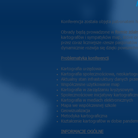
Konferencja została objęta patronate
Obrady będą prowadzone w
formie zdaln
kartografów i sympatyków map, które or
przez coraz liczniejsze rzesze pasjonat
dynamicznie rozwija się dzięki powszech
Problematyka konferencji
Kartografia urzędowa
Kartografia społecznościowa, neokartogr
Aktualny stan infrastruktury danych prz
Współczesne użytkowanie map
Kartografia w zarządzaniu kryzysowym
Społecznościowe inicjatywy kartograficz
Kartografia w mediach elektronicznych
Mapa we współczesnej szkole
Geowizualizacja
Metodyka kartograficzna
Kształcenie kartografów w dobie pandem
INFORMACJE OGÓLNE