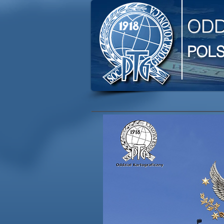
ODD
POL