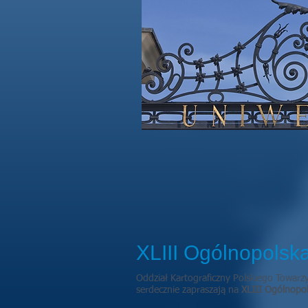
XLIII Ogólnopolsk
Oddział Kartograficzny Polskiego Towarz
serdecznie zapraszają na
XLIII Ogólnopol