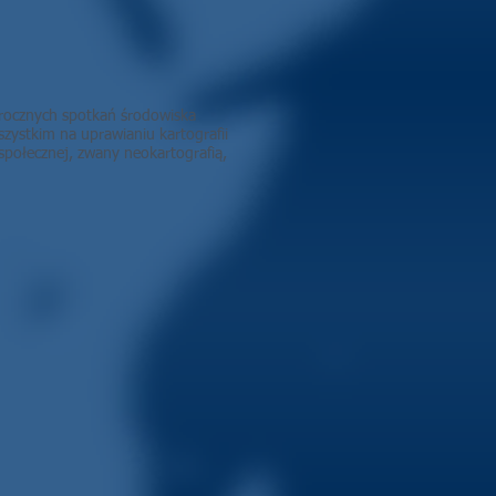
orocznych spotkań środowiska
ystkim na uprawianiu kartografii
społecznej, zwany neokartografią,