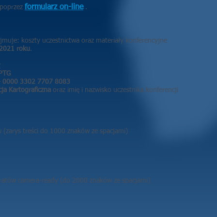
formularz on-line
 poprzez
.
ejmuje: koszty uczestnictwa oraz materiały konferencyjne
 2021 roku
.
:
 PTG
 0000 3302 7707 8083
ja Kartograficzna
oraz imię i nazwisko uczestnika konferencji
 (zarys treści do 1000 znaków ze spacjami)​
feratów camera-ready (do 2000 znaków ze spacjami)